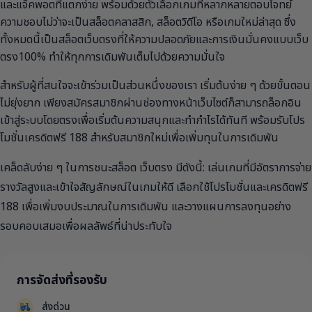
และแจ็คพอตที่แตกง่าย พร้อมด้วยตัวเลือกเกมที่หลากหลายตอบโจทย์
ความชอบไม่ว่าจะเป็นสล็อตคลาสสิก, สล็อตวิดีโอ หรือเกมใหม่ล่าสุด ซึ่ง
ทั้งหมดนี้เป็นสล็อตเว็บตรงที่ให้ความปลอดภัยและการเงินมั่นคงแบบเว็บ
ตรง100% ทำให้ทุกการเดิมพันเต็มไปด้วยความมั่นใจ
สำหรับผู้ที่สนใจจะเข้าร่วมเป็นส่วนหนึ่งของเรา เริ่มต้นง่าย ๆ ด้วยขั้นตอน
ไม่ยุ่งยาก เพียงสมัครสมาชิกผ่านช่องทางหน้าเว็บไซต์ก็สามารถล็อกอิน
เข้าสู่ระบบโดยตรงเพื่อเริ่มต้นความสนุกและทำกำไรได้ทันที พร้อมรับโปร
โมชั่นเครดิตฟรี 188 สำหรับสมาชิกใหม่เพื่อเพิ่มทุนในการเดิมพัน
เคล็ดลับง่าย ๆ ในการชนะสล็อต เว็บตรง มีดังนี้: เล่นเกมที่มีอัตราการจ่าย
รางวัลสูงและเข้าใจสัญลักษณ์ในเกมให้ดี เลือกใช้โปรโมชั่นและเครดิตฟรี
188 เพื่อเพิ่มงบประมาณในการเดิมพัน และวางแผนการลงทุนอย่าง
รอบคอบเสมอเพื่อผลลัพธ์ที่น่าประทับใจ
การจัดส่งที่รองรับ
ส่งด่วน