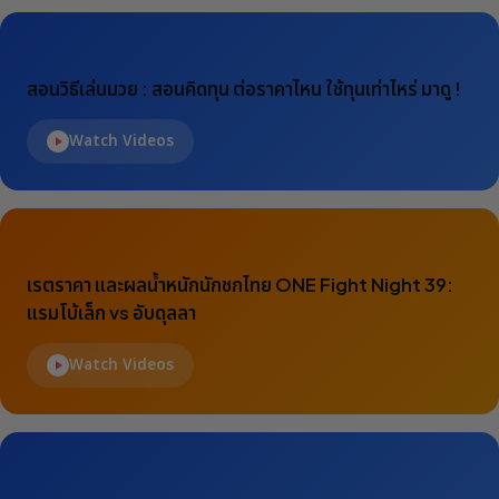
สอนวิธีเล่นมวย : สอนคิดทุน ต่อราคาไหน ใช้ทุนเท่าไหร่ มาดู !
Watch Videos
เรตราคา และผลน้ำหนักนักชกไทย ONE Fight Night 39:
แรมโบ้เล็ก vs อับดุลลา
Watch Videos