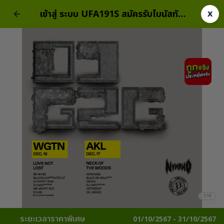
x
เข้าสู่ ระบบ UFA191S สมัครรับโบนัสทันที
เริ่มเล่นง่าย จ่ายจริง
1/4
ระยะเวลาราคาพิเศษ
01/10/2567 - 31/10/2567