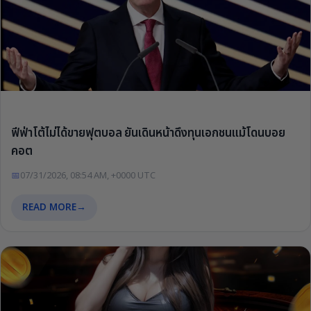
ฟีฟ่าโต้ไม่ได้ขายฟุตบอล ยันเดินหน้าดึงทุนเอกชนแม้โดนบอย
คอต
📅
07/31/2026, 08:54 AM, +0000 UTC
READ MORE
→