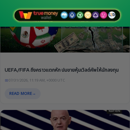
UEFA/FIFA ถึงคราวแตกหัก ปมขายหุ้นเวิลด์คัพให้นักลงทุน
📅
07/31/2026, 11:19 AM, +0000 UTC
READ MORE
→