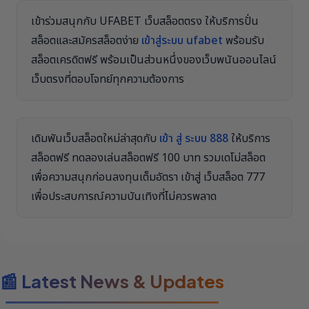
เข้าร่วมสนุกกับ UFABET เว็บสล็อตตรง ให้บริการปั่น
สล็อตและสมัครสล็อตง่าย
เข้าสู่ระบบ ufabet
พร้อมรับ
สล็อตเครดิตฟรี พร้อมเป็นส่วนหนึ่งของเว็บพนันออนไลน์
เว็บตรงที่ตอบโจทย์ทุกความต้องการ
เดิมพันเว็บสล็อตใหม่ล่าสุดกับ
เข้า สู่ ระบบ 888
ให้บริการ
สล็อตฟรี ทดลองเล่นสล็อตฟรี 100 บาท รวมเดโม่สล็อต
เพื่อความสนุกก่อนลงทุนเต็มอัตรา เข้าสู่ เว็บสล็อต 777
เพื่อประสบการณ์ความบันเทิงที่ไม่ควรพลาด
📰 Latest News & Updates